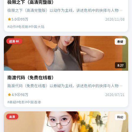
极限之下（高清完整版）
极限之下（高清完整版）以动作为主线，讲述危机中的抉择与人物成
长；中国大陆班底，徐克执导，段奕宏、范伟等主演。
5.0
99万
2020/11/08
#动作#电视剧#中国大陆
超清4K
悬疑
8:27
南渡代码（免费在线看）
南渡代码（免费在线看）以悬疑为主线，讲述危机中的抉择与人物成
长；中国香港班底，乌尔善执导，刘德华、段奕宏等主演。
4.9
98万
2020/07/21
#悬疑#电影#中国香港
高清
科幻