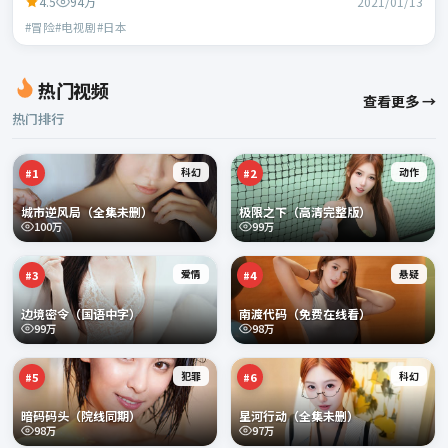
4.5
94万
2021/01/13
#冒险#电视剧#日本
热门视频
查看更多 →
热门排行
科幻
动作
#
1
#
2
城市逆风局（全集未删）
极限之下（高清完整版）
100万
99万
爱情
悬疑
#
3
#
4
边境密令（国语中字）
南渡代码（免费在线看）
99万
98万
犯罪
科幻
#
5
#
6
暗码码头（院线同期）
星河行动（全集未删）
98万
97万