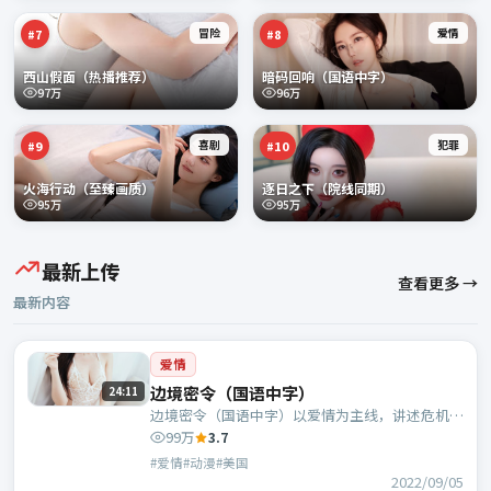
冒险
爱情
#
7
#
8
西山假面（热播推荐）
暗码回响（国语中字）
97万
96万
喜剧
犯罪
#
9
#
10
火海行动（至臻画质）
逐日之下（院线同期）
95万
95万
最新上传
查看更多 →
最新内容
爱情
边境密令（国语中字）
24:11
边境密令（国语中字）以爱情为主线，讲述危机中
的抉择与人物成长；美国班底，宁浩执导，王景
99万
3.7
春、长泽雅美等主演。
#爱情#动漫#美国
2022/09/05