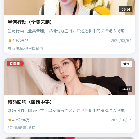
16:34
星河行动（全集未删）
星河行动（全集未删）以科幻为主线，讲述危机中的抉择与人物成
长；中国台湾班底，郭帆执导，周冬雨、白宇等主演。
4.8
97万
2020/03/04
#科幻#综艺#中国台湾
超清4K
爱情
24:41
暗码回响（国语中字）
暗码回响（国语中字）以爱情为主线，讲述危机中的抉择与人物成
长；美国班底，宁浩执导，凯特·布兰切特、蕾雅·赛杜等主演。
4.7
96万
2020/10/17
#爱情#动漫#美国