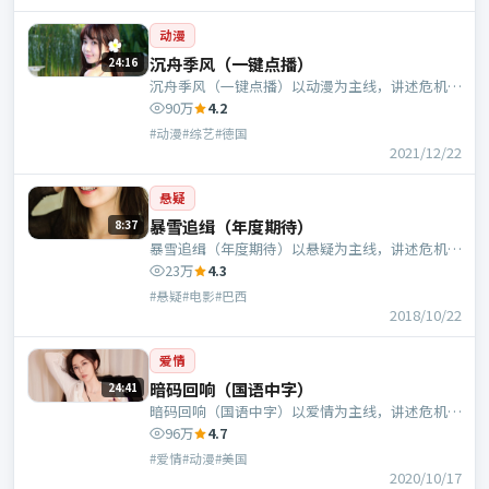
动漫
沉舟季风（一键点播）
24:16
沉舟季风（一键点播）以动漫为主线，讲述危机中
的抉择与人物成长；德国班底，饶晓志执导，雷佳
90万
4.2
音、长泽雅美等主演。
#动漫#综艺#德国
2021/12/22
悬疑
暴雪追缉（年度期待）
8:37
暴雪追缉（年度期待）以悬疑为主线，讲述危机中
的抉择与人物成长；巴西班底，管虎执导，于和
23万
4.3
伟、周冬雨等主演。
#悬疑#电影#巴西
2018/10/22
爱情
暗码回响（国语中字）
24:41
暗码回响（国语中字）以爱情为主线，讲述危机中
的抉择与人物成长；美国班底，宁浩执导，凯特·
96万
4.7
布兰切特、蕾雅·赛杜等主演。
#爱情#动漫#美国
2020/10/17