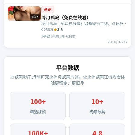
悬疑
冷月孤岛（免费在线看）
8:57
冷月孤岛（免费在线看）以悬疑为主线，讲述危机
中的抉择与人物成长；澳大利亚班底，乌尔善执
66万
3.5
导，胡歌、张译等主演。
#悬疑#电影#澳大利亚
2018/07/17
平台数据
亚欧美影库
持续扩充亚洲与欧美片源，让亚洲欧美在线观看体
验更稳定、更顺手
100
+
10+
精选视频
视频分类
100K+
4.8