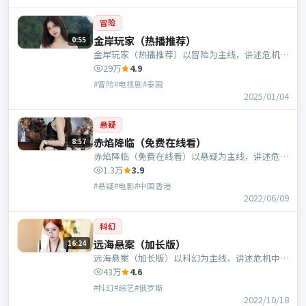
冒险
金岸玩家（热播推荐）
0:55
金岸玩家（热播推荐）以冒险为主线，讲述危机中
的抉择与人物成长；泰国班底，贾樟柯执导，河正
29万
4.9
宇、大鹏等主演。
#冒险#电视剧#泰国
2025/01/04
悬疑
赤焰降临（免费在线看）
8:57
赤焰降临（免费在线看）以悬疑为主线，讲述危机
中的抉择与人物成长；中国香港班底，乌尔善执
1.3万
3.9
导，谭卓、刘昊然等主演。
#悬疑#电影#中国香港
2022/06/09
科幻
远海悬案（加长版）
16:24
远海悬案（加长版）以科幻为主线，讲述危机中的
抉择与人物成长；俄罗斯班底，申奥执导，张曼
43万
4.6
玉、奥黛丽·塔图等主演。
#科幻#综艺#俄罗斯
2022/10/18