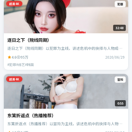
超清4K
犯罪
32:48
逐日之下（院线同期）
逐日之下（院线同期）以犯罪为主线，讲述危机中的抉择与人物成
长；韩国班底，林超贤执导，胡歌、黄政民等主演。
4.6
95万
2020/06/29
#犯罪#综艺#韩国
超清4K
冒险
0:55
东篱折返点（热播推荐）
东篱折返点（热播推荐）以冒险为主线，讲述危机中的抉择与人物成
长；日本班底，贾樟柯执导，黄政民、谭卓等主演。