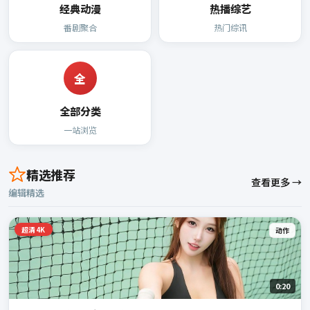
经典动漫
热播综艺
番剧聚合
热门综讯
全
全部分类
一站浏览
精选推荐
查看更多 →
编辑精选
超清4K
动作
0:20